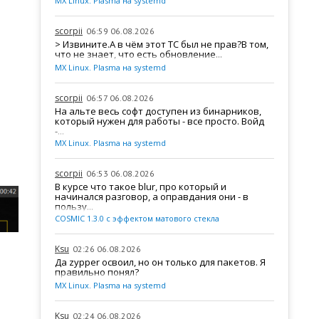
MX Linux. Plasma на systemd
scorpii
06:59 06.08.2026
> Извините.А в чём этот ТС был не прав?В том,
что не знает, что есть обновление...
MX Linux. Plasma на systemd
scorpii
06:57 06.08.2026
На альте весь софт доступен из бинарников,
который нужен для работы - все просто. Войд
-...
MX Linux. Plasma на systemd
scorpii
06:53 06.08.2026
В курсе что такое blur, про который и
начинался разговор, а оправдания они - в
пользу...
COSMIC 1.3.0 с эффектом матового стекла
Ksu
02:26 06.08.2026
Да zypper освоил, но он только для пакетов. Я
правильно понял?
MX Linux. Plasma на systemd
Ksu
02:24 06.08.2026