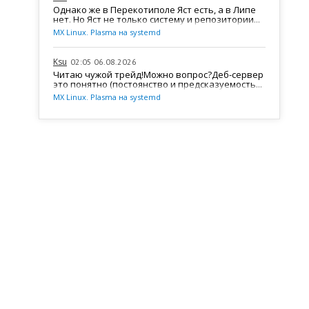
Однако же в Перекотиполе Яст есть, а в Липе
нет. Но Яст не только систему и репозитории...
MX Linux. Plasma на systemd
Ksu
02:05 06.08.2026
Читаю чужой трейд!Можно вопрос?Деб-сервер
это понятно (постоянство и предсказуемость...
MX Linux. Plasma на systemd