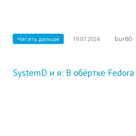
bur80
Читать дальше
19.07.2024
SystemD и я: В обёртке Fedor