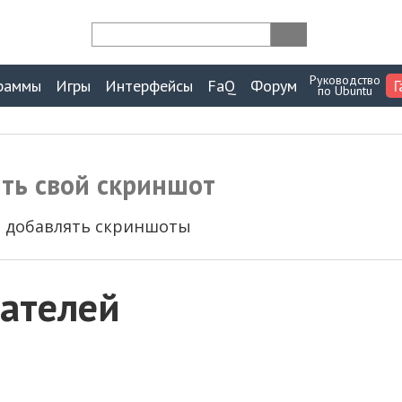
Руководство
раммы
Игры
Интерфейсы
FaQ
Форум
Г
по Ubuntu
ить свой скриншот
ы добавлять скриншоты
ателей