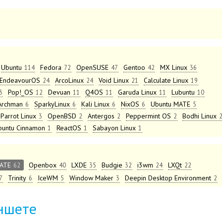
Ubuntu
Fedora
OpenSUSE
Gentoo
MX Linux
114
72
47
42
36
EndeavourOS
ArcoLinux
Void Linux
Calculate Linux
24
24
21
19
Pop!_OS
Devuan
Q4OS
Garuda Linux
Lubuntu
3
12
11
11
11
10
Archman
SparkyLinux
Kali Linux
NixOS
Ubuntu MATE
6
6
6
6
5
Parrot Linux
OpenBSD
Antergos
Peppermint OS
Bodhi Linux
3
2
2
2
buntu Cinnamon
ReactOS
Sabayon Linux
1
1
1
ATE
Openbox
LXDE
Budgie
i3wm
LXQt
62
40
35
32
24
22
Trinity
IceWM
Window Maker
Deepin Desktop Environment
7
6
5
3
2
ншете