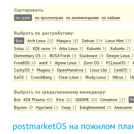
Сортировать:
по дате
по просмотрам
по комментариям
по лайкам
Выбрать по дистрибутиву:
Все
Arch Linux
Manjaro
Debian
Linux Mint
220
185
134
133
Solus
KDE neon
Artix Linux
Kubuntu
Xubuntu
35
34
31
31
25
Elementary OS
ROSA Fresh
Slackware
Deepin Linux
16
14
14
1
FreeBSD
antiX
Alpine Linux
Zorin OS
PCLinuxOS
10
9
7
7
7
CachyOS
Mageia
OpenMandriva
Linux Lite
CentOS
4
4
3
3
3
KaOS
CrunchBang
Clear Linux
Rocky Linux
Nitrux
U
1
1
1
1
1
Выбрать по среде/оконному менеджеру:
Все
KDE Plasma
Xfce
GNOME
Cinnamon
M
416
262
260
127
Bspwm
Hyprland
Sway
Enlightenment
Awesome
20
13
11
10
postmarketOS на пожилом пла