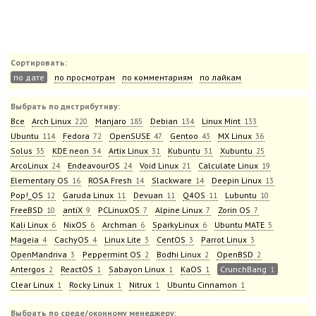
Сортировать:
по дате
по просмотрам
по комментариям
по лайкам
Выбрать по дистрибутиву:
Все
Arch Linux
Manjaro
Debian
Linux Mint
220
185
134
133
Ubuntu
Fedora
OpenSUSE
Gentoo
MX Linux
114
72
47
43
36
Solus
KDE neon
Artix Linux
Kubuntu
Xubuntu
35
34
31
31
25
ArcoLinux
EndeavourOS
Void Linux
Calculate Linux
24
24
21
19
Elementary OS
ROSA Fresh
Slackware
Deepin Linux
16
14
14
13
Pop!_OS
Garuda Linux
Devuan
Q4OS
Lubuntu
12
11
11
11
10
FreeBSD
antiX
PCLinuxOS
Alpine Linux
Zorin OS
10
9
7
7
7
Kali Linux
NixOS
Archman
SparkyLinux
Ubuntu MATE
6
6
6
6
5
Mageia
CachyOS
Linux Lite
CentOS
Parrot Linux
4
4
3
3
3
OpenMandriva
Peppermint OS
Bodhi Linux
OpenBSD
3
2
2
2
Antergos
ReactOS
Sabayon Linux
KaOS
CrunchBang
2
1
1
1
1
Clear Linux
Rocky Linux
Nitrux
Ubuntu Cinnamon
1
1
1
1
Выбрать по среде/оконному менеджеру: