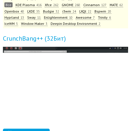
Все
KDE Plasma
Xfce
GNOME
Cinnamon
MATE
416
262
260
127
62
Openbox
LXDE
Budgie
i3wm
LXQt
Bspwm
40
35
32
24
22
20
Hyprland
Sway
Enlightenment
Awesome
Trinity
13
11
10
7
6
IceWM
Window Maker
Deepin Desktop Environment
5
3
2
CrunchBang++ (32Бит)