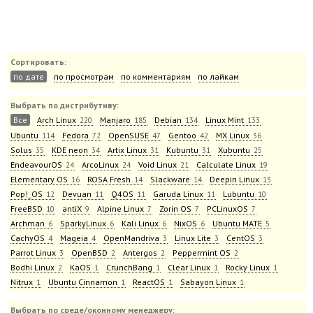
Сортировать:
по дате
по просмотрам
по комментариям
по лайкам
Выбрать по дистрибутиву:
Все
Arch Linux
Manjaro
Debian
Linux Mint
220
185
134
133
Ubuntu
Fedora
OpenSUSE
Gentoo
MX Linux
114
72
47
42
36
Solus
KDE neon
Artix Linux
Kubuntu
Xubuntu
35
34
31
31
25
EndeavourOS
ArcoLinux
Void Linux
Calculate Linux
24
24
21
19
Elementary OS
ROSA Fresh
Slackware
Deepin Linux
16
14
14
13
Pop!_OS
Devuan
Q4OS
Garuda Linux
Lubuntu
12
11
11
11
10
FreeBSD
antiX
Alpine Linux
Zorin OS
PCLinuxOS
10
9
7
7
7
Archman
SparkyLinux
Kali Linux
NixOS
Ubuntu MATE
6
6
6
6
5
CachyOS
Mageia
OpenMandriva
Linux Lite
CentOS
4
4
3
3
3
Parrot Linux
OpenBSD
Antergos
Peppermint OS
3
2
2
2
Bodhi Linux
KaOS
CrunchBang
Clear Linux
Rocky Linux
2
1
1
1
1
Nitrux
Ubuntu Cinnamon
ReactOS
Sabayon Linux
1
1
1
1
Выбрать по среде/оконному менеджеру: