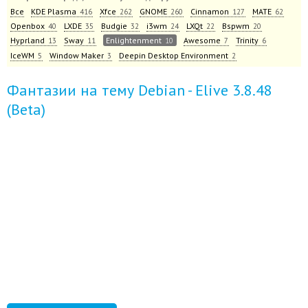
Все
KDE Plasma
Xfce
GNOME
Cinnamon
MATE
416
262
260
127
62
Openbox
LXDE
Budgie
i3wm
LXQt
Bspwm
40
35
32
24
22
20
Hyprland
Sway
Enlightenment
Awesome
Trinity
13
11
10
7
6
IceWM
Window Maker
Deepin Desktop Environment
5
3
2
Фантазии на тему Debian - Elive 3.8.48
(Beta)