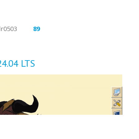
dr0503
89
24.04 LTS