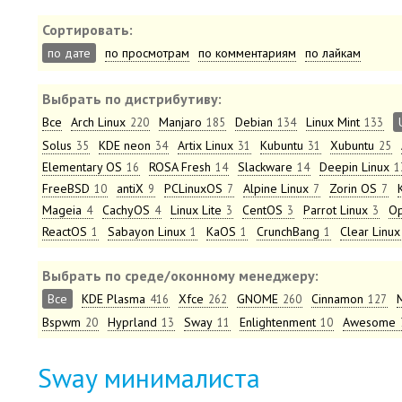
Сортировать:
по дате
по просмотрам
по комментариям
по лайкам
Выбрать по дистрибутиву:
Все
Arch Linux
Manjaro
Debian
Linux Mint
220
185
134
133
Solus
KDE neon
Artix Linux
Kubuntu
Xubuntu
35
34
31
31
25
Elementary OS
ROSA Fresh
Slackware
Deepin Linux
16
14
14
1
FreeBSD
antiX
PCLinuxOS
Alpine Linux
Zorin OS
10
9
7
7
7
Mageia
CachyOS
Linux Lite
CentOS
Parrot Linux
Op
4
4
3
3
3
ReactOS
Sabayon Linux
KaOS
CrunchBang
Clear Linux
1
1
1
1
Выбрать по среде/оконному менеджеру:
Все
KDE Plasma
Xfce
GNOME
Cinnamon
416
262
260
127
Bspwm
Hyprland
Sway
Enlightenment
Awesome
20
13
11
10
Sway минималиста