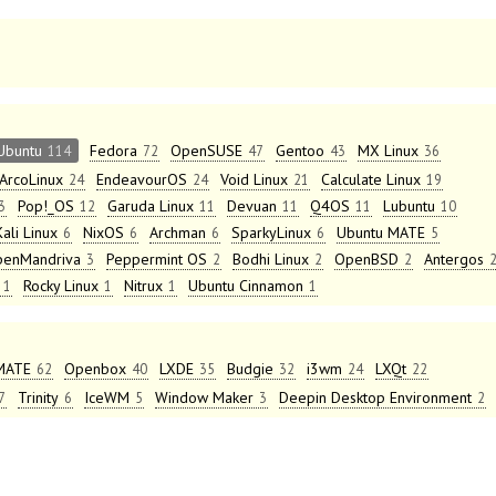
Ubuntu
Fedora
OpenSUSE
Gentoo
MX Linux
114
72
47
43
36
ArcoLinux
EndeavourOS
Void Linux
Calculate Linux
24
24
21
19
Pop!_OS
Garuda Linux
Devuan
Q4OS
Lubuntu
3
12
11
11
11
10
Kali Linux
NixOS
Archman
SparkyLinux
Ubuntu MATE
6
6
6
6
5
enMandriva
Peppermint OS
Bodhi Linux
OpenBSD
Antergos
3
2
2
2
Rocky Linux
Nitrux
Ubuntu Cinnamon
1
1
1
1
MATE
Openbox
LXDE
Budgie
i3wm
LXQt
62
40
35
32
24
22
Trinity
IceWM
Window Maker
Deepin Desktop Environment
7
6
5
3
2