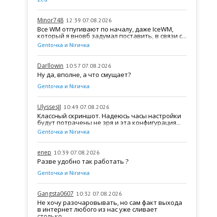
Minor748
12:39 07.08.2026
Все WM отпугивают по началу, даже IceWM,
который я вновб задумал поставить, в связи с...
Gentочка и Nirичка
Darllowin
10:57 07.08.2026
Ну да, вполне, а что смущает?
Gentочка и Nirичка
UlyssesJJ
10:49 07.08.2026
Классный скриншот. Надеюсь часы настройки
будут потрачены не зря и эта конфигурация...
Gentочка и Nirичка
enep
10:39 07.08.2026
Разве удобно так работать ?
Gentочка и Nirичка
Gangsta0607
10:32 07.08.2026
Не хочу разочаровывать, но сам факт выхода
в интернет любого из нас уже сливает
столько...