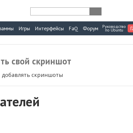
Руководство
раммы
Игры
Интерфейсы
FaQ
Форум
Г
по Ubuntu
ить свой скриншот
ы добавлять скриншоты
ателей