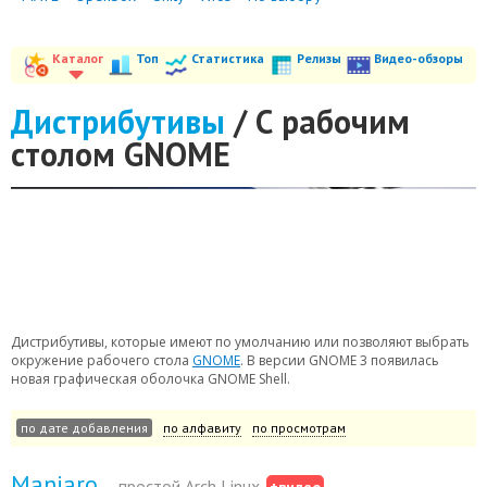
Каталог
Топ
Статистика
Релизы
Видео-обзоры
Дистрибутивы
/ С рабочим
столом GNOME
Дистрибутивы, которые имеют по умолчанию или позволяют выбрать
окружение рабочего стола
GNOME
. В версии GNOME 3 появилась
новая графическая оболочка GNOME Shell.
по дате добавления
по алфавиту
по просмотрам
Manjaro
— простой Arch Linux
+видео