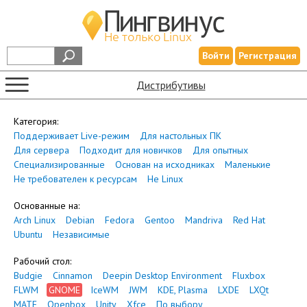
Войти
Регистрация
Дистрибутивы
Категория:
Поддерживает Live-режим
Для настольных ПК
Для сервера
Подходит для новичков
Для опытных
Специализированные
Основан на исходниках
Маленькие
Не требователен к ресурсам
Не Linux
Основанные на:
Arch Linux
Debian
Fedora
Gentoo
Mandriva
Red Hat
Ubuntu
Независимые
Рабочий стол:
Budgie
Cinnamon
Deepin Desktop Environment
Fluxbox
FLWM
GNOME
IceWM
JWM
KDE, Plasma
LXDE
LXQt
MATE
Openbox
Unity
Xfce
По выбору