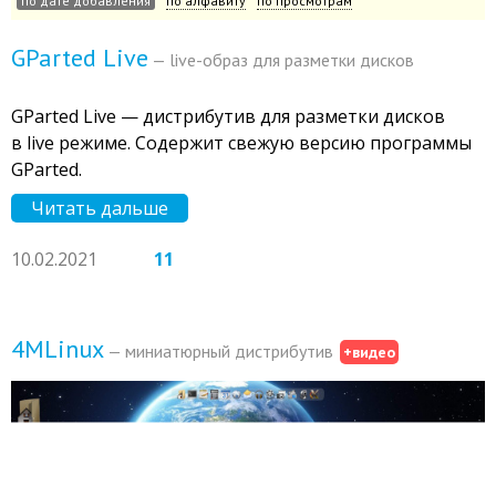
по дате добавления
по алфавиту
по просмотрам
GParted Live
— live-образ для разметки дисков
GParted Live — дистрибутив для разметки дисков
в live режиме. Содержит свежую версию программы
GParted.
Читать дальше
10.02.2021
11
4MLinux
— миниатюрный дистрибутив
+видео