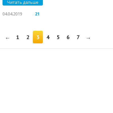
Читать дальше
04.04.2019
21
←
1
2
3
4
5
6
7
→