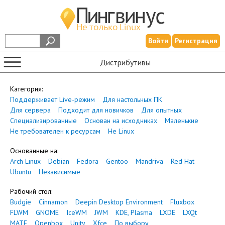
Войти
Регистрация
Дистрибутивы
Категория:
Поддерживает Live-режим
Для настольных ПК
Для сервера
Подходит для новичков
Для опытных
Специализированные
Основан на исходниках
Маленькие
Не требователен к ресурсам
Не Linux
Основанные на:
Arch Linux
Debian
Fedora
Gentoo
Mandriva
Red Hat
Ubuntu
Независимые
Рабочий стол:
Budgie
Cinnamon
Deepin Desktop Environment
Fluxbox
FLWM
GNOME
IceWM
JWM
KDE, Plasma
LXDE
LXQt
MATE
Openbox
Unity
Xfce
По выбору