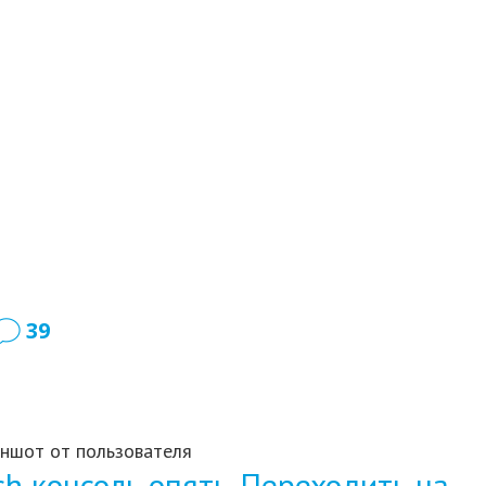
39
ншот от пользователя
ch консоль опять. Переходить на