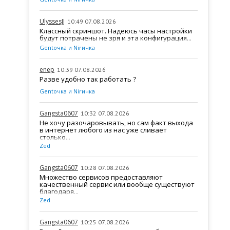
UlyssesJJ
10:49 07.08.2026
Классный скриншот. Надеюсь часы настройки
будут потрачены не зря и эта конфигурация...
Gentочка и Nirичка
enep
10:39 07.08.2026
Разве удобно так работать ?
Gentочка и Nirичка
Gangsta0607
10:32 07.08.2026
Не хочу разочаровывать, но сам факт выхода
в интернет любого из нас уже сливает
столько...
Zed
Gangsta0607
10:28 07.08.2026
Множество сервисов предоставляют
качественный сервис или вообще существуют
благодаря...
Zed
Gangsta0607
10:25 07.08.2026