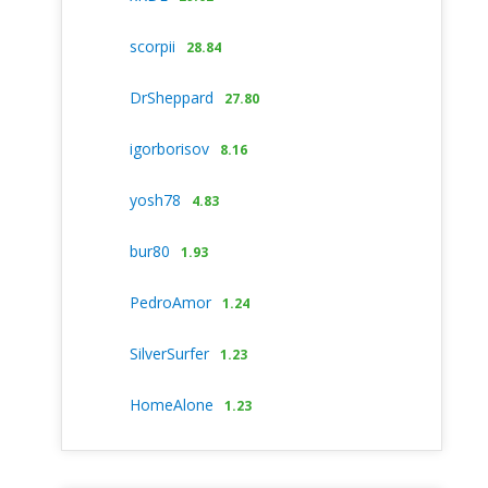
scorpii
28.84
DrSheppard
27.80
igorborisov
8.16
yosh78
4.83
bur80
1.93
PedroAmor
1.24
SilverSurfer
1.23
HomeAlone
1.23