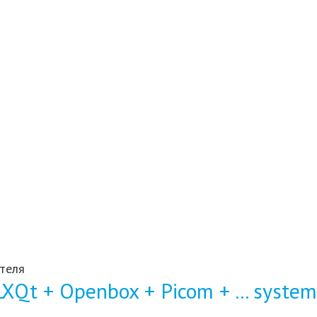
теля
XQt + Openbox + Picom + ... syste