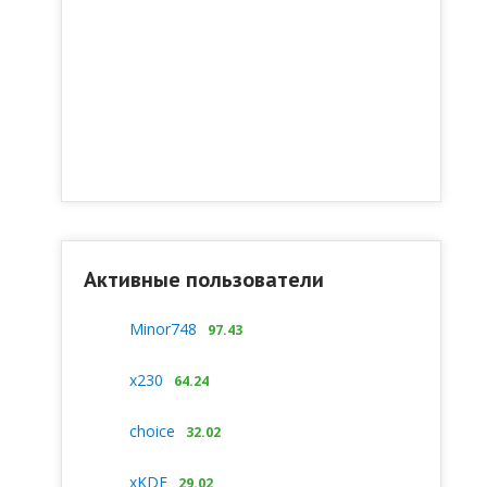
Активные пользователи
Minor748
97.43
x230
64.24
choice
32.02
xKDE
29.02