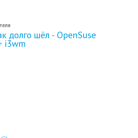
теля
так долго шёл - OpenSuse
+ i3wm