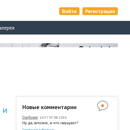
Войти
Регистрация
алерея
Новые комментарии
 и
Darllowin
10:57 07.08.2026
Ну да, вполне, а что смущает?
Gentочка и Nirичка