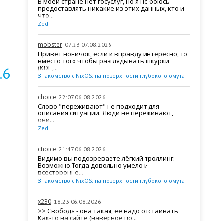
В моей стране нет госуслуг, но я не боюсь
предоставлять никакие из этих данных, кто и
что...
Zed
mobster
07:23 07.08.2026
Привет новичок, если и вправду интересно, то
вместо того чтобы разглядывать шкурки
(KDE,...
.6
Знакомство с NixOS: на поверхности глубокого омута
choice
22:07 06.08.2026
Слово "переживают" не подходит для
описания ситуации. Люди не переживают,
они...
Zed
choice
21:47 06.08.2026
Видимо вы подозреваете лёгкий троллинг.
Возможно.Тогда довольно умело и
всесторонне...
Знакомство с NixOS: на поверхности глубокого омута
x230
18:23 06.08.2026
>> Свобода - она такая, её надо отстаивать
Как-то на сайте (наверное по...