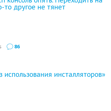
о-то другое не тянет
s
86
з использования инсталляторов»