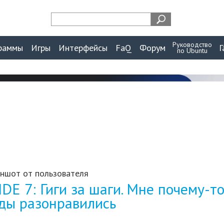
Руководство
раммы
Игры
Интерфейсы
FaQ
Форум
Г
по Ubuntu
ншот от пользователя
DE 7: Гиги за шаги. Мне почему-то
ды разонравились