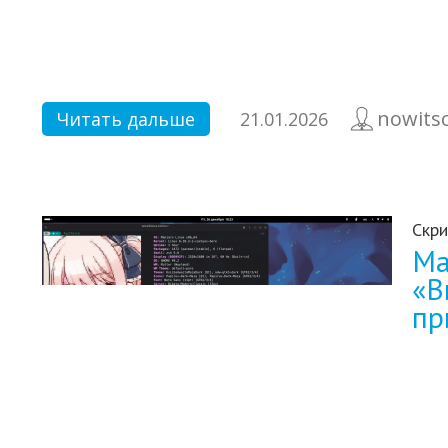
nowits
Читать дальше
21.01.2026
Скри
Ma
«В
пр