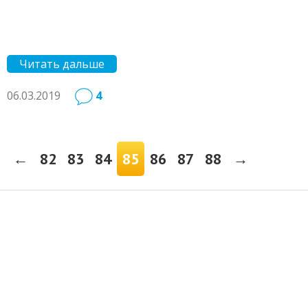
Читать дальше
06.03.2019
4
←
82
83
84
85
86
87
88
→