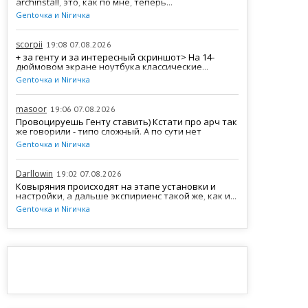
archinstall, это, как по мне, теперь...
Gentочка и Nirичка
scorpii
19:08 07.08.2026
+ за генту и за интересный скриншот> На 14-
дюймовом экране ноутбука классические...
Gentочка и Nirичка
masoor
19:06 07.08.2026
Провоцируешь Генту ставить) Кстати про арч так
же говорили - типо сложный. А по сути нет
Gentочка и Nirичка
Darllowin
19:02 07.08.2026
Ковыряния происходят на этапе установки и
настройки, а дальше экспириенс такой же, как и...
Gentочка и Nirичка