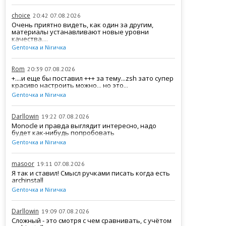
choice
20:42 07.08.2026
Очень приятно видеть, как один за другим,
материалы устанавливают новые уровни
качества....
Gentочка и Nirичка
Rom
20:39 07.08.2026
+....и еще бы поставил +++ за тему...zsh зато супер
красиво настроить можно... но это...
Gentочка и Nirичка
Darllowin
19:22 07.08.2026
Monocle и правда выглядит интересно, надо
будет как-нибудь попробовать
Gentочка и Nirичка
masoor
19:11 07.08.2026
Я так и ставил! Смысл ручками писать когда есть
archinstall
Gentочка и Nirичка
Darllowin
19:09 07.08.2026
Сложный - это смотря с чем сравнивать, с учётом