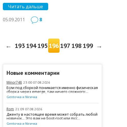
Читать дальше
05.09.2011
8
←
193
194
195
196
197
198
199
→
Новые комментарии
Minor748
23:00 07.08.2026
Если под сборкой понимается именно физическая
сборка через emerge, там ничего сложного:...
Gentочка и Nirичка
Rom
21:09 07.08.2026
Дженту в настоящее время может собрать любой
новичок... Это вам не boot-root или mcc...
Gentочка и Nirичка