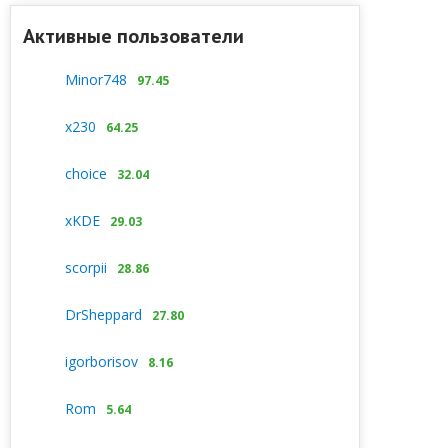
Активные пользователи
Minor748
97.45
x230
64.25
choice
32.04
xKDE
29.03
scorpii
28.86
DrSheppard
27.80
igorborisov
8.16
Rom
5.64