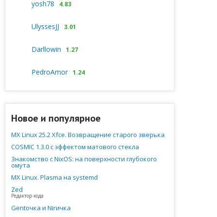
yosh78
4.83
UlyssesJJ
3.01
Darllowin
1.27
PedroAmor
1.24
Новое и популярное
MX Linux 25.2 Xfce. Возвращение старого зверька
COSMIC 1.3.0 с эффектом матового стекла
Знакомство с NixOS: на поверхности глубокого
омута
MX Linux. Plasma на systemd
Zed
Редактор кода
Gentочка и Nirичка