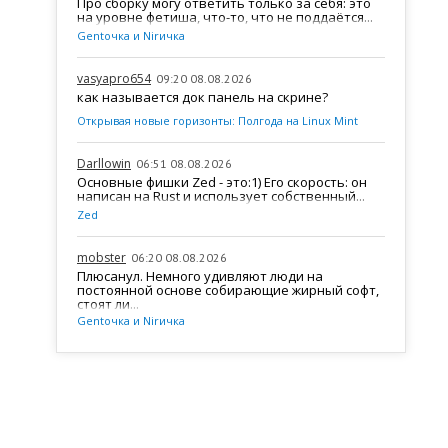
Про сборку могу ответить только за себя: это
на уровне фетиша, что-то, что не поддаётся...
Gentочка и Nirичка
vasyapro654
09:20 08.08.2026
как называется док панель на скрине?
Открывая новые горизонты: Полгода на Linux Mint
Darllowin
06:51 08.08.2026
Основные фишки Zed - это:1) Его скорость: он
написан на Rust и использует собственный...
Zed
mobster
06:20 08.08.2026
Плюсанул. Немного удивляют люди на
постоянной основе собирающие жирный софт,
стоят ли...
Gentочка и Nirичка