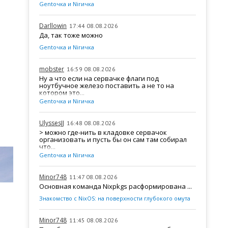
Gentочка и Nirичка
Darllowin
17:44 08.08.2026
Да, так тоже можно
Gentочка и Nirичка
mobster
16:59 08.08.2026
Ну а что если на сервачке флаги под
ноутбучное железо поставить а не то на
котором это...
Gentочка и Nirичка
UlyssesJJ
16:48 08.08.2026
> можно где-нить в кладовке сервачок
организовать и пусть бы он сам там собирал
что...
Gentочка и Nirичка
Minor748
11:47 08.08.2026
Основная команда Nixpkgs расформирована ...
Знакомство с NixOS: на поверхности глубокого омута
Minor748
11:45 08.08.2026