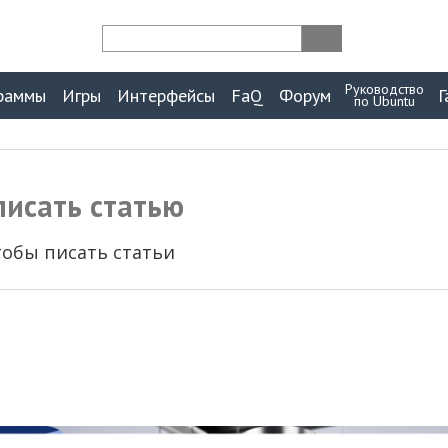
Руководство
раммы
Игры
Интерфейсы
FaQ
Форум
Г
по Ubuntu
исать статью
чтобы писать статьи